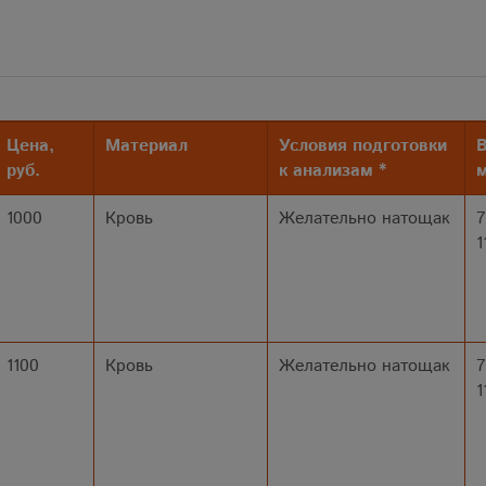
Цена,
Материал
Условия подготовки
В
руб.
к анализам *
м
1000
Кровь
Желательно натощак
7
1
1100
Кровь
Желательно натощак
7
1