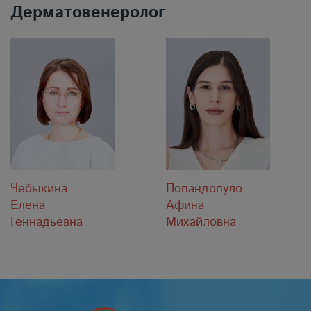
Дерматовенеролог
Чебыкина
Попандопуло
Елена
Афина
Геннадьевна
Михайловна