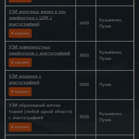
УЗИ молочных желез и зон
лимфоотока с ЦДК с
Кузьменко,
3400
эластографией
Пузик
В корзину
УЗИ поверхностных
Кузьменко,
лимфоузлов с эластографией
3850
Пузик
В корзину
УЗИ мошонки с
эластографией
3000
Пузик
В корзину
УЗИ образований мягких
тканей (любой одной области)
Кузьменко,
3500
с эластографией
Пузик
В корзину