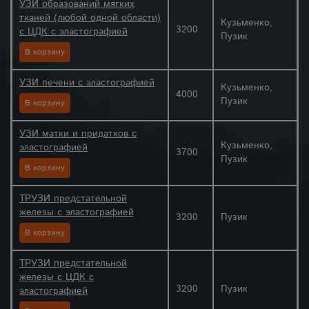
УЗИ образований мягких
тканей (любой одной области)
Кузьменко,
3200
с ЦДК с эластографией
Пузик
В корзину
УЗИ печени с эластографией
Кузьменко,
4000
Пузик
В корзину
УЗИ матки и придатков с
Кузьменко,
эластографией
3700
Пузик
В корзину
ТРУЗИ предстательной
железы с эластографией
3200
Пузик
В корзину
ТРУЗИ предстательной
железы с ЦДК с
3200
Пузик
эластографией