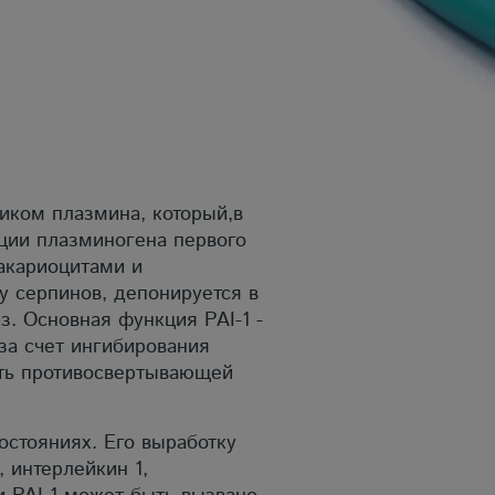
ником плазмина, который,в
ации плазминогена первого
акариоцитами и
у серпинов, депонируется в
. Основная функция РАI-1 -
за счет ингибирования
сть противосвертывающей
остояниях. Его выработку
 интерлейкин 1,