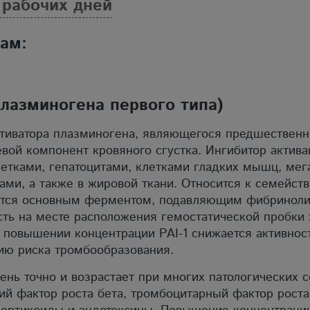
 рабочих дней
зам:
плазминогена первого типа)
 активатора плазминогена, являющегося предшествен
вой компонент кровяного сгустка. Ингибитор актив
етками, гепатоцитами, клетками гладких мышц, мег
ми, а также в жировой ткани. Относится к семейств
ется основным ферментом, подавляющим фибринолиз
ть на месте расположения гемостатической пробки 
и повышении концентрации РАI-1 снижается активно
нию риска тромбообразования.
нь точно и возрастает при многих патологических с
 фактор роста бета, тромбоцитарный фактор роста,