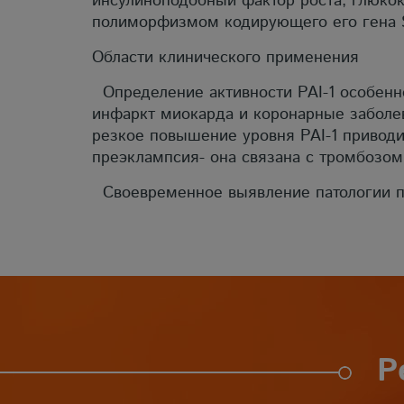
инсулиноподобный фактор роста, глюко
полиморфизмом кодирующего его гена 
Области клинического применения
Определение активности PAI-1 особенн
инфаркт миокарда и коронарные заболев
резкое повышение уровня PAI-1 приводи
преэклампсия- она связана с тромбозо
Своевременное выявление патологии по
Р