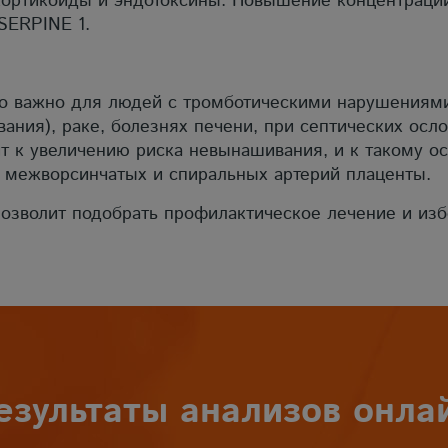
кортикоиды и эндотоксины. Повышение концентрации
SERPINE 1.
о важно для людей с тромботическими нарушениями 
ания), раке, болезнях печени, при септических ос
т к увеличению риска невынашивания, и к такому о
м межворсинчатых и спиральных артерий плаценты.
зволит подобрать профилактическое лечение и изб
езультаты анализов онла