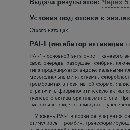
Выдача результатов:
Через 5
Условия подготовки к анали
Строго натощак
PAI-1 (ингибитор активации 
PAI-1 - основной антагонист тканевого
свою очередь, разрушает фибрин, ключе
типа продуцируется эндотелиальными кл
мезотелиальными клетками, фибробласта
тромбоцитах в неактивной форме, явля
ограничить фибринолитическую активнос
тканевого активатора плазминогена. Пр
системы крови, что приводит к увеличе
Уровень РАI-1 в крови регулируется оче
стимулирует тромбин, трансформирующий