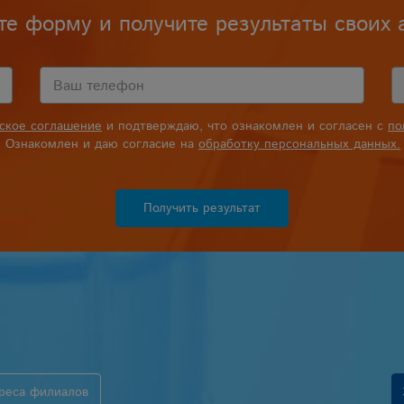
те форму и получите результаты своих 
ьское соглашение
и подтверждаю, что ознакомлен и согласен с
по
Ознакомлен и даю согласие на
обработку персональных данных.
Получить результат
реса филиалов