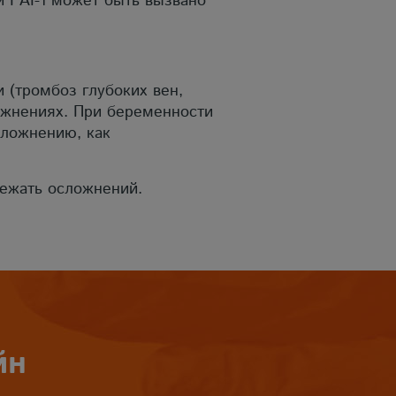
 PAI-1 может быть вызвано
(тромбоз глубоких вен,
ложнениях. При беременности
сложнению, как
ежать осложнений.
йн