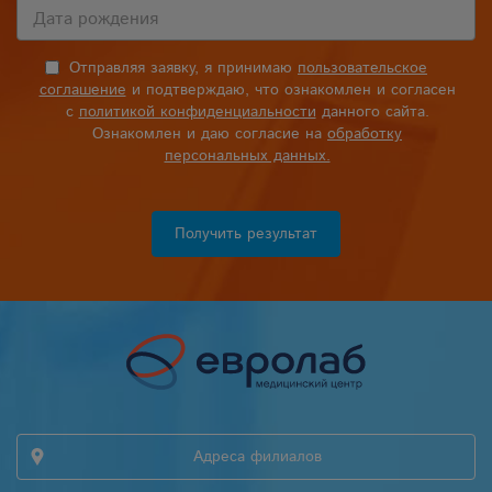
Отправляя заявку, я принимаю
пользовательское
соглашение
и подтверждаю, что ознакомлен и согласен
с
политикой конфиденциальности
данного сайта.
Ознакомлен и даю согласие на
обработку
персональных данных.
Получить результат
Адреса филиалов