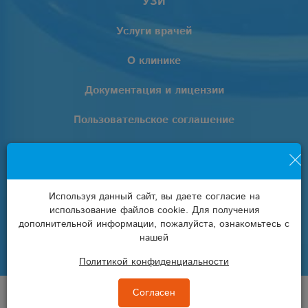
УЗИ
Услуги врачей
О клинике
Документация и лицензии
Пользовательское соглашение
Политика обработки персональных данных
+7 (861) 205-02-02
Используя данный сайт, вы даете согласие на
использование файлов cookie. Для получения
info@euro-lab.ru
дополнительной информации, пожалуйста, ознакомьтесь с
нашей
Политикой конфиденциальности
© Клиника «EUROLAB» 2008 — 2026
Согласен
ООО «СП Плюс «Медицинский центр», ООО «ПЦР Индустрия»