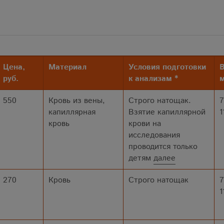
Цена,
Материал
Условия подготовки
В
руб.
к анализам *
м
550
Кровь из вены,
Строго натощак.
7
капиллярная
Взятие капиллярной
1
кровь
крови на
исследования
проводится только
детям
далее
270
Кровь
Строго натощак
7
1